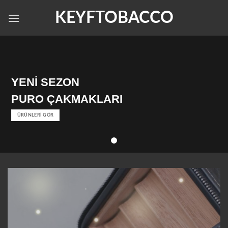
Skip
KEYFTOBACCO
to
content
YENİ SEZON
PURO ÇAKMAKLARI
ÜRÜNLERİ GÖR