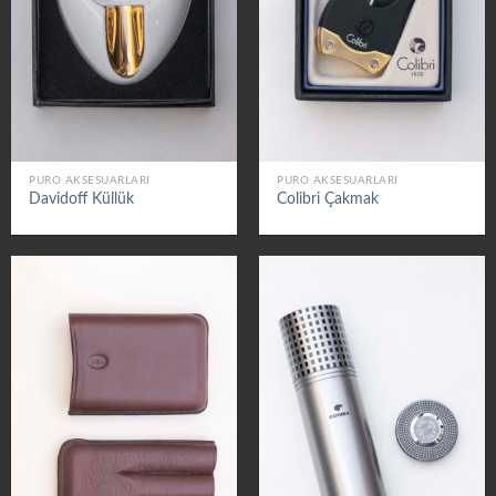
PURO AKSESUARLARI
PURO AKSESUARLARI
Davidoff Küllük
Colibri Çakmak